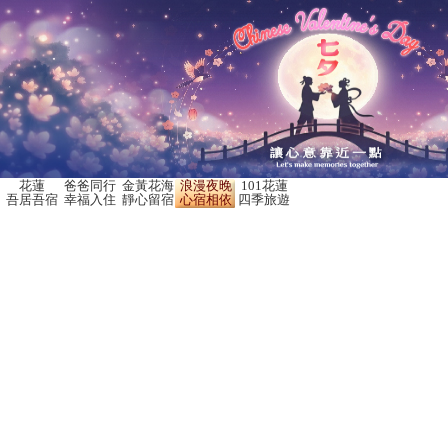
花蓮
爸爸同行
金黃花海
浪漫夜晚
101花蓮
吾居吾宿
幸福入住
靜心留宿
心宿相依
四季旅遊